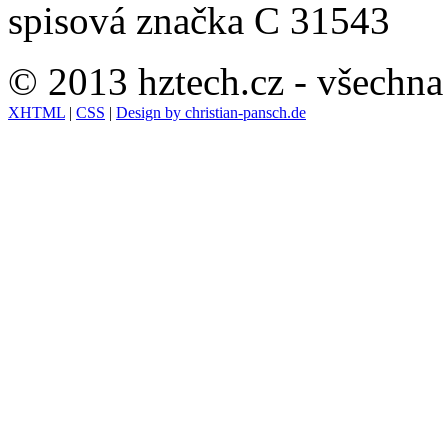
spisová značka C 31543
© 2013 hztech.cz - všechna
XHTML
|
CSS
|
Design by christian-pansch.de